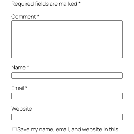
Required fields are marked
*
Comment
*
Name
*
Email
*
Website
Save my name, email, and website in this