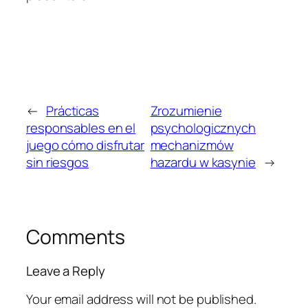
←
Prácticas
Zrozumienie
responsables en el
psychologicznych
juego cómo disfrutar
mechanizmów
sin riesgos
hazardu w kasynie
→
Comments
Leave a Reply
Your email address will not be published.