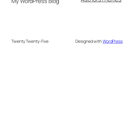
My WordPress Blog
Twenty Twenty-Five
Designed with
WordPress