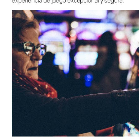
experiencia de juego excepcional y segura.