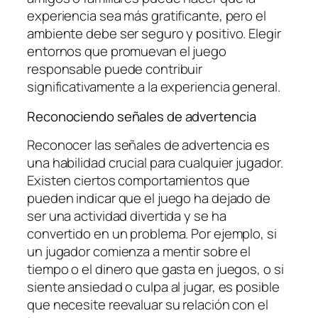
experiencia sea más gratificante, pero el
ambiente debe ser seguro y positivo. Elegir
entornos que promuevan el juego
responsable puede contribuir
significativamente a la experiencia general.
Reconociendo señales de advertencia
Reconocer las señales de advertencia es
una habilidad crucial para cualquier jugador.
Existen ciertos comportamientos que
pueden indicar que el juego ha dejado de
ser una actividad divertida y se ha
convertido en un problema. Por ejemplo, si
un jugador comienza a mentir sobre el
tiempo o el dinero que gasta en juegos, o si
siente ansiedad o culpa al jugar, es posible
que necesite reevaluar su relación con el