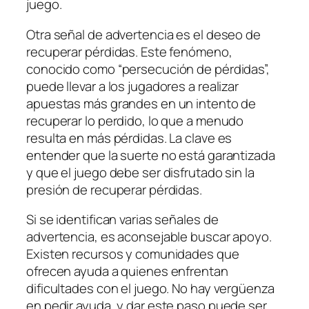
juego.
Otra señal de advertencia es el deseo de
recuperar pérdidas. Este fenómeno,
conocido como “persecución de pérdidas”,
puede llevar a los jugadores a realizar
apuestas más grandes en un intento de
recuperar lo perdido, lo que a menudo
resulta en más pérdidas. La clave es
entender que la suerte no está garantizada
y que el juego debe ser disfrutado sin la
presión de recuperar pérdidas.
Si se identifican varias señales de
advertencia, es aconsejable buscar apoyo.
Existen recursos y comunidades que
ofrecen ayuda a quienes enfrentan
dificultades con el juego. No hay vergüenza
en pedir ayuda, y dar este paso puede ser