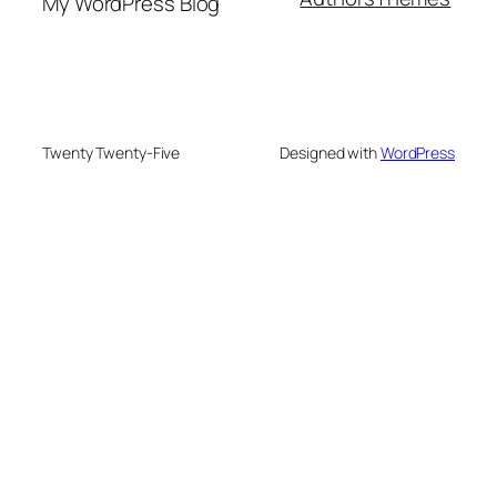
My WordPress Blog
Twenty Twenty-Five
Designed with
WordPress