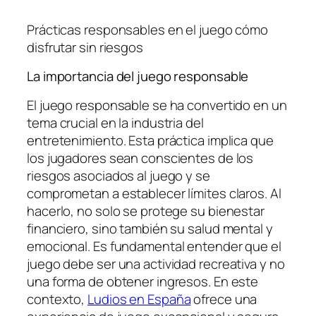
Prácticas responsables en el juego cómo
disfrutar sin riesgos
La importancia del juego responsable
El juego responsable se ha convertido en un
tema crucial en la industria del
entretenimiento. Esta práctica implica que
los jugadores sean conscientes de los
riesgos asociados al juego y se
comprometan a establecer límites claros. Al
hacerlo, no solo se protege su bienestar
financiero, sino también su salud mental y
emocional. Es fundamental entender que el
juego debe ser una actividad recreativa y no
una forma de obtener ingresos. En este
contexto,
Ludios en España
ofrece una