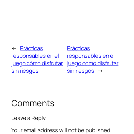
←
Prácticas
Prácticas
responsables en el
responsables en el
juego cómo disfrutar
juego cómo disfrutar
sin riesgos
sin riesgos
→
Comments
Leave a Reply
Your email address will not be published.