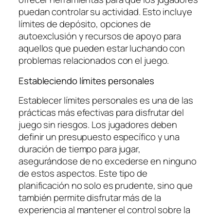
puedan controlar su actividad. Esto incluye
límites de depósito, opciones de
autoexclusión y recursos de apoyo para
aquellos que pueden estar luchando con
problemas relacionados con el juego.
Estableciendo límites personales
Establecer límites personales es una de las
prácticas más efectivas para disfrutar del
juego sin riesgos. Los jugadores deben
definir un presupuesto específico y una
duración de tiempo para jugar,
asegurándose de no excederse en ninguno
de estos aspectos. Este tipo de
planificación no solo es prudente, sino que
también permite disfrutar más de la
experiencia al mantener el control sobre la