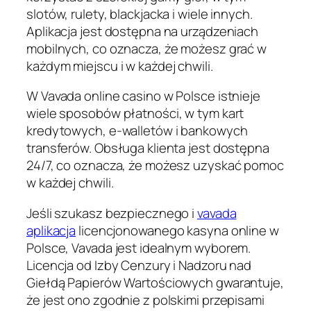
slotów, rulety, blackjacka i wiele innych.
Aplikacja jest dostępna na urządzeniach
mobilnych, co oznacza, że możesz grać w
każdym miejscu i w każdej chwili.
W Vavada online casino w Polsce istnieje
wiele sposobów płatności, w tym kart
kredytowych, e-walletów i bankowych
transferów. Obsługa klienta jest dostępna
24/7, co oznacza, że możesz uzyskać pomoc
w każdej chwili.
Jeśli szukasz bezpiecznego i
vavada
aplikacja
licencjonowanego kasyna online w
Polsce, Vavada jest idealnym wyborem.
Licencja od Izby Cenzury i Nadzoru nad
Giełdą Papierów Wartościowych gwarantuje,
że jest ono zgodnie z polskimi przepisami