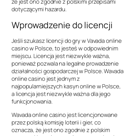
że jest ono zgodnie z polskimi przepisami
dotyczącymi hazardu.
Wprowadzenie do licencji
Jeśli szukasz licencji do gry w Vavada online
casino w Polsce, to jesteś w odpowiednim
miejscu. Licencja jest niezwykle ważna,
ponieważ pozwala na legalne prowadzenie
działalności gospodarczej w Polsce. Wavada
online casino jest jednym z
najpopularniejszych kasyn online w Polsce,
a licencja jest niezwykle ważna dla jego
funkcjonowania.
Wavada online casino jest licencjonowane
przez polską komisję loterii i gier, co
oznacza, że jest ono zgodnie z polskim