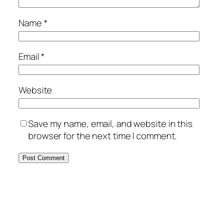
Name
*
Email
*
Website
Save my name, email, and website in this
browser for the next time I comment.