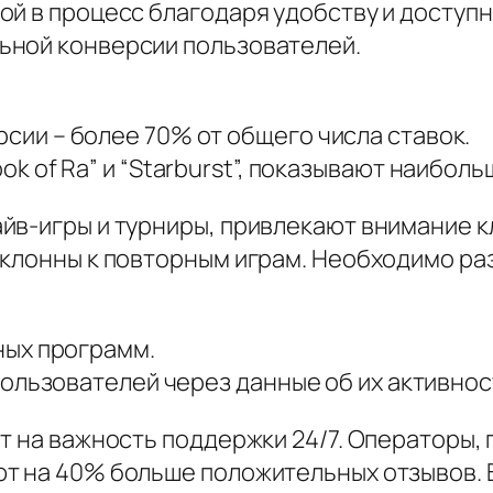
ой в процесс благодаря удобству и доступ
ьной конверсии пользователей.
сии – более 70% от общего числа ставок.
ook of Ra” и “Starburst”, показывают наибо
в-игры и турниры, привлекают внимание кл
клонны к повторным играм. Необходимо раз
ных программ.
ользователей через данные об их активнос
ет на важность поддержки 24/7. Операторы
т на 40% больше положительных отзывов. 