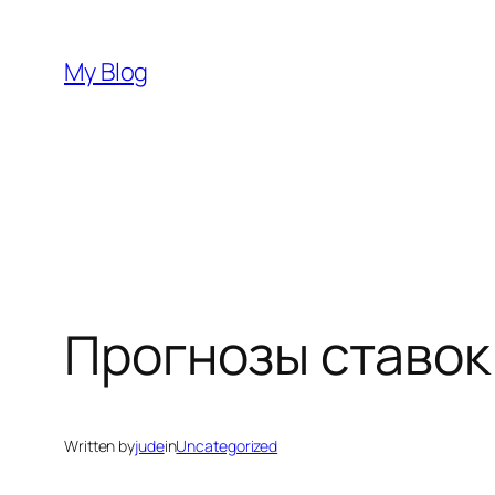
Skip
to
My Blog
content
Прогнозы ставок 
Written by
jude
in
Uncategorized